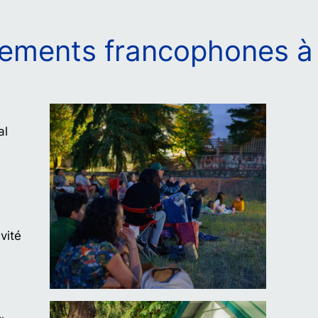
ements francophones 
al
vité