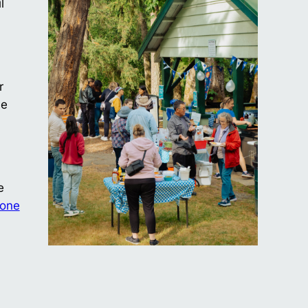
l
n
r
de
e
one