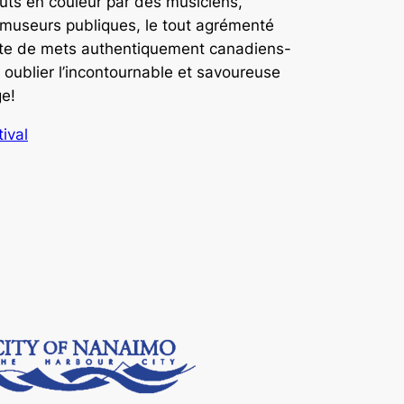
uts en couleur par des musiciens,
museurs publiques, le tout agrémenté
tte de mets authentiquement canadiens-
 oublier l’incontournable et savoureuse
ge!
tival