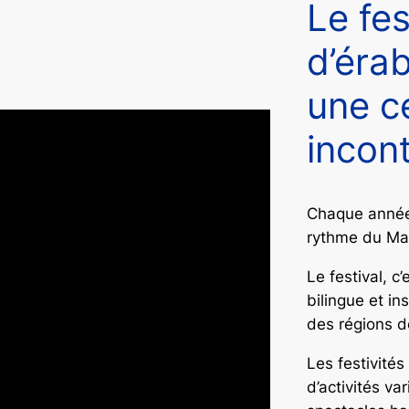
Le fes
d’éra
une c
incon
Chaque année,
rythme du Map
Le festival, c
bilingue et in
des régions d
Les festivités
d’activités v