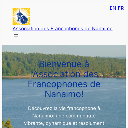
Skip
EN
FR
to
content
Association des Francophones de Nanaimo
Bienvenue à
l’Association des
Francophones de
Nanaimo!
Découvrez la vie francophone à
Nanaimo: une communauté
vibrante, dynamique et résolument